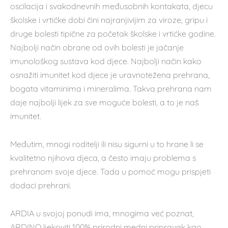
oscilacija i svakodnevnih međusobnih kontakata, djecu
školske i vrtićke dobi čini najranjivijim za viroze, gripu i
druge bolesti tipične za početak školske i vrtićke godine.
Najbolji način obrane od ovih bolesti je jačanje
imunološkog sustava kod djece. Najbolji način kako
osnažiti imunitet kod djece je uravnotežena prehrana,
bogata vitaminima i mineralima. Takva prehrana nam
daje najbolji lijek za sve moguće bolesti, a to je naš
imunitet.
Međutim, mnogi roditelji ili nisu sigurni u to hrane li se
kvalitetno njihova djeca, a često imaju problema s
prehranom svoje djece. Tada u pomoć mogu prispjeti
dodaci prehrani.
ARDIA u svojoj ponudi ima, mnogima već poznat,
ARDINO ljekoviti 100% prirodni medni pripravak kao