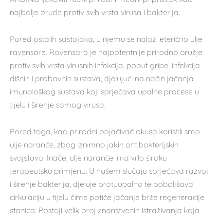
najbolje oruđe protiv svih vrsta virusa i bakterija.
Pored ostalih sastojaka, u njemu se nalazi eterično ulje
ravensare. Ravensara je najpotentnije prirodno oružje
protiv svih vrsta virusnih infekcija, poput gripe, infekcija
dišnih i probavnih sustava, djelujući na način jačanja
imunološkog sustava koji sprječava upalne procese u
tijelu i širenje samog virusa.
Pored toga, kao prirodni pojačivač okusa koristili smo
ulje naranče, zbog iznimno jakih antibakterijskih
svojstava. Inače, ulje naranče ima vrlo široku
terapeutsku primjenu. U našem slučaju sprječava razvoj
i širenje bakterija, djeluje protuupalno te poboljšava
cirkulaciju u tijelu čime potiče jačanje brže regeneracije
stanica. Postoji velik broj znanstvenih istraživanja koja