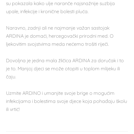
su pokazala kako ulje naranče najsnažnije suzbija
upale, infekcije i kronične bolesti pluća.
Naravno, zadnji ali ne najmanje važan sastojak
ARDINA je domaći, hercegovački prirodni med. O
ljekovitim svojstvima meda nećemo trošiti riječi.
Dovoljna je jedna mala žličica ARDINA za doručak i to
je to. Manjoj djeci se može otopiti u toplom mlijeku ili
čaju.
Uzmite ARDINO i umanjite svoje brige o mogućim
infekcijama i bolestima svoje djece koja pohađaju školu
ili vrtić!