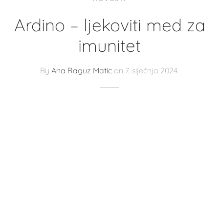
Ardino – ljekoviti med za
imunitet
By
Ana Raguz Matic
on
7. siječnja 2024.