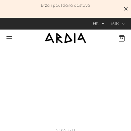
100% prirodni sastojci
EUR
HR
NOVOSTI