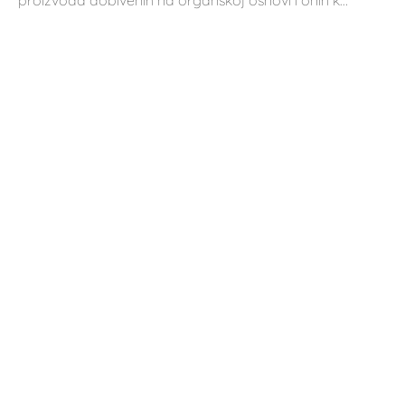
proizvoda dobivenih na organskoj osnovi i onih k…
NOVOSTI
Priča o Ardia nevenu
11. rujna 2023.
Kada u Hercegovinu dođe stranac, često prvo pitanje
koje upita biva: „Što je to što najbolje karakte…