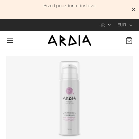
be
Brza i pouzdana dostava
EUR
HR