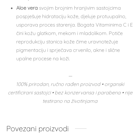
Aloe vera
svojim brojnim hranjivim sastojcima
pospješuje hidrataciju kože, djeluje protuupalno,
usporava proces starenja. Bogata Vitaminima C i E
čini kožu glatkom, mekom i mladolikom. Potiče
reprodukciju stanica kože čime uravnotežuje
pigmentaciju i sprječava crvenilo, akne i slične
upalne procese na koži.
—
100% prirodan, ručno rađen proizvod • organski
certificirani sastojci • bez konzervansa i parabena • nije
testirano na životinjama
Povezani proizvodi