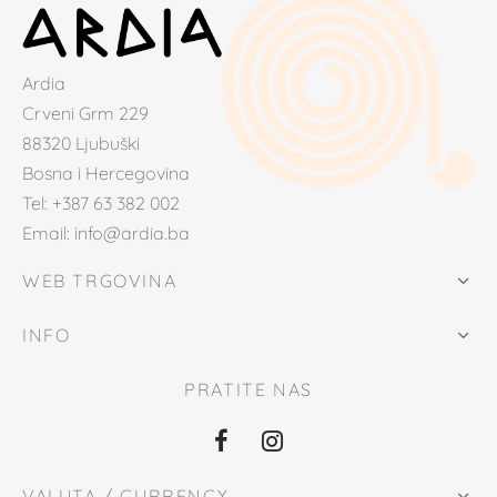
Ardia
Crveni Grm 229
88320 Ljubuški
Bosna i Hercegovina
Tel: +387 63 382 002
Email: info@ardia.ba
WEB TRGOVINA
INFO
PRATITE NAS
VALUTA / CURRENCY