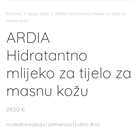
Početna
/
Njega tijela
/
ARDIA Hidratantno mlijeko za tijelo za
masnu kožu
ARDIA
Hidratantno
mlijeko za tijelo za
masnu kožu
24,00
€
muškatna kadulja | palmarosa | ružino drvo