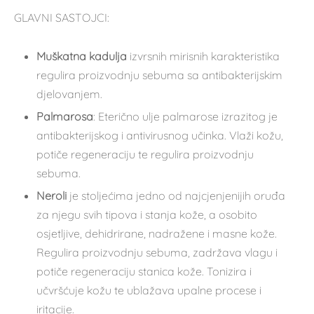
GLAVNI SASTOJCI:
Muškatna kadulja
izvrsnih mirisnih karakteristika
regulira proizvodnju sebuma sa antibakterijskim
djelovanjem.
Palmarosa
: Eterično ulje palmarose izrazitog je
antibakterijskog i antivirusnog učinka. Vlaži kožu,
potiče regeneraciju te regulira proizvodnju
sebuma.
Neroli
je stoljećima jedno od najcjenjenijih oruđa
za njegu svih tipova i stanja kože, a osobito
osjetljive, dehidrirane, nadražene i masne kože.
Regulira proizvodnju sebuma, zadržava vlagu i
potiče regeneraciju stanica kože. Tonizira i
učvršćuje kožu te ublažava upalne procese i
iritacije.