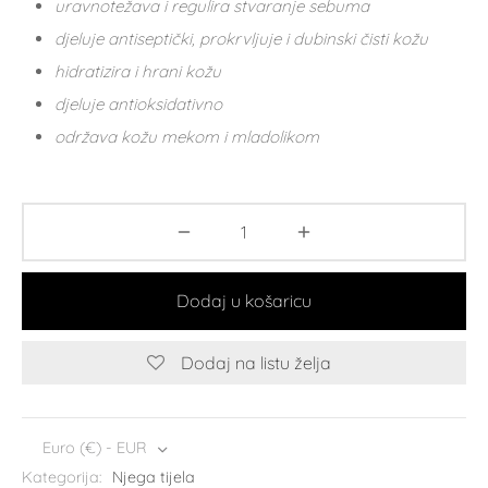
uravnotežava i regulira stvaranje sebuma
djeluje antiseptički, prokrvljuje i dubinski čisti kožu
hidratizira i hrani kožu
djeluje antioksidativno
održava kožu mekom i mladolikom
Dodaj u košaricu
Dodaj na listu želja
Euro (€) - EUR
Kategorija:
Njega tijela