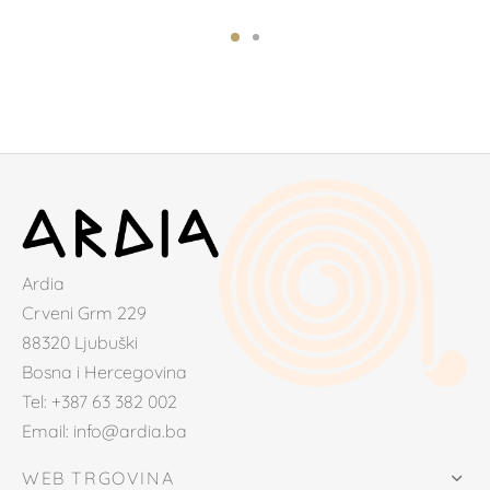
Ardia
Crveni Grm 229
88320 Ljubuški
Bosna i Hercegovina
Tel: +387 63 382 002
Email: info@ardia.ba
WEB TRGOVINA