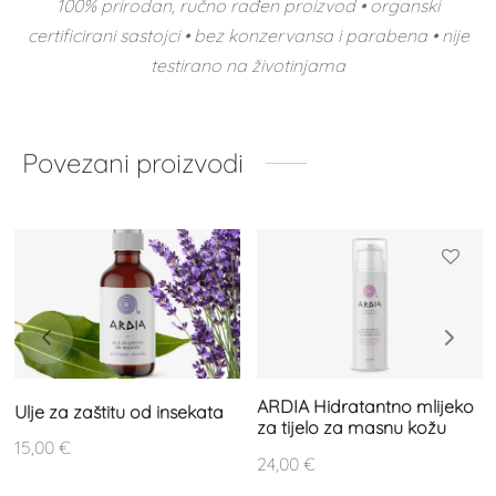
100% prirodan, ručno rađen proizvod • organski
certificirani sastojci • bez konzervansa i parabena • nije
testirano na životinjama
Povezani proizvodi
ARDIA Hidratantno mlijeko
Ulje za zaštitu od insekata
za tijelo za masnu kožu
15,00
€
24,00
€