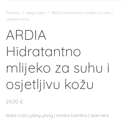
Početna
/
Njega tijela
/
ARDIA Hidratantno mlijeko za suhu i
osjetljivu kožu
ARDIA
Hidratantno
mlijeko za suhu i
osjetljivu kožu
24,00
€
divlja ruža | ylang ylang | rimska kamilica | aloe vera