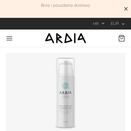
be
Brza i pouzdana dostava
EUR
HR