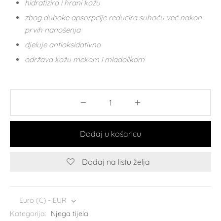
hidratizira i hrani kožu
zbog duboke apsorpcije reducira suhoću već nakon
prvih nanošenja
djeluje antioksidativno
održava kožu mekom i mladolikom
Dodaj u košaricu
Dodaj na listu želja
Euro (€) - EUR
Kategorija:
Njega tijela