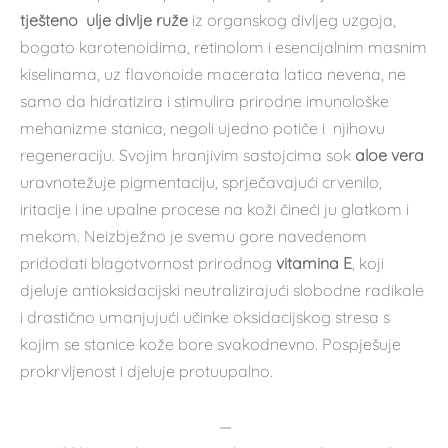
tješteno ulje divlje ruže
iz organskog divljeg uzgoja,
bogato karotenoidima, retinolom i esencijalnim masnim
kiselinama, uz flavonoide macerata latica nevena, ne
samo da hidratizira i stimulira prirodne imunološke
mehanizme stanica, negoli ujedno potiče i njihovu
regeneraciju. Svojim hranjivim sastojcima sok
aloe vera
uravnotežuje pigmentaciju, sprječavajući crvenilo,
iritacije i ine upalne procese na koži čineći ju glatkom i
mekom. Neizbježno je svemu gore navedenom
pridodati blagotvornost prirodnog
vitamina E
, koji
djeluje antioksidacijski neutralizirajući slobodne radikale
i drastično umanjujući učinke oksidacijskog stresa s
kojim se stanice kože bore svakodnevno. Pospješuje
prokrvljenost i djeluje protuupalno.
—