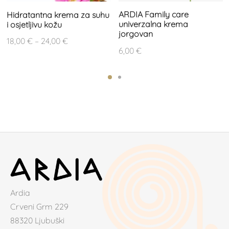
ARDIA Family care
Hidratantna krema za suhu
univerzalna krema
i osjetljivu kožu
jorgovan
Raspon
18,00
€
–
24,00
€
6,00
€
cijena:
od
18,00 €
do
24,00 €
Ardia
Crveni Grm 229
88320 Ljubuški