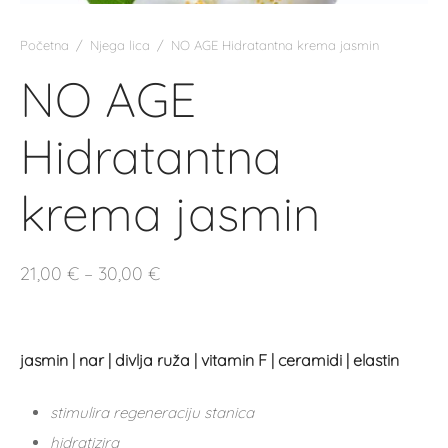
Početna
/
Njega lica
/
NO AGE Hidratantna krema jasmin
NO AGE
Hidratantna
krema jasmin
Raspon
21,00
€
–
30,00
€
cijena:
od
21,00 €
jasmin | nar | divlja ruža | vitamin F | ceramidi | elastin
do
stimulira regeneraciju stanica
30,00 €
hidratizira