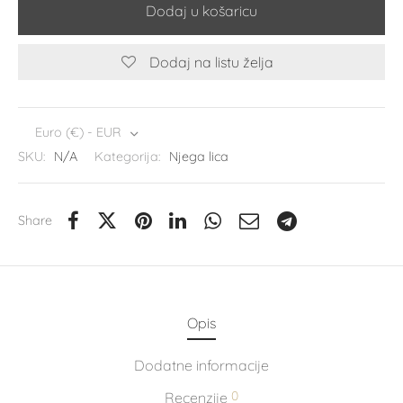
Dodaj u košaricu
Dodaj na listu želja
Euro (€) - EUR
SKU:
N/A
Kategorija:
Njega lica
Share
Opis
Dodatne informacije
0
Recenzije