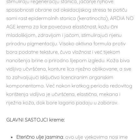
stimuliraju regeneraciju stanica, jačanje njihove
sposobnosti obrane od oksidacijskog stresa te potiču
sami rast epidermalnih stanica (keratinocita), ARDIA NO
AGE krema za lice povećava elastičnost, kožu čini
mladolikijom, zdravijom i jačom, stimulirajući njenu
prirodnu pigmentaciju. Visoko aktivna formula protiv
bora podatne teksture, čuva vlažnost i već tijekom
nanošenja brine o prirodno lijepom izgledu. Koža biva
vidljivo učvršćena, konture lica nježno oblikovane, a sve
to zahvaljujući isključivo licenciranim organskim
komponentama. Već nakon kratkog perioda redovitog
korištenja vidljiva je učvršćena, elastična, mekana i
nježna koža, dok bore lagano padaju u zaborav.
GLAVNI SASTOJCI kreme:
Eterično ulje jasmina
: ovo ulje vjekovima nosi ime