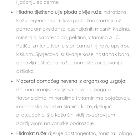
i jačanju epiderme.
Hladno tiješteno ulje ploda divlje ruže
: hidratizira
kožu regenerirajući tkiva podložna starenju uz
pomoć antioksidansa, esencijalnih masnih kiselina,
minerala, karotenoida, pektina, vitamina A i C.
Potiče izmjenu tvari u stanicama i njihovu opskrbu
kisikom. Sprječava isušivanje kože, nastanak bora,
obnavlja oštećenu kožu i pomaže zacjeljivanju
ožiljaka.
Macerat domaćeg nevena iz organskog uzgoja
:
iznimno hranjiva svojstva nevena, bogata
flavonoidima, mineralima i vitaminima pojačavaju
imunološka svojstva stanica kože, djelujući
protuupalno, što kožu čini vidljivo zdravijom i
izdržljivijom na vanjske podražaje.
Hidrolat ruže
: djeluje adstringentno, tonizira i blago