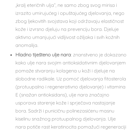
„kralj eteričnih ulja“, ne samo zbog svog mirisa i
izrazito umirujućeg i opuštajućeg djelovanja, nego
zbog ljekovitih svojstava koji održavaju elastičnost
kože i izvrsno djeluju na prevenciju bora. Djeluje
aktivno umanjujući vidljivost ožiljaka i svih kožnih
anomalija.
Hladno tiješteno ulje nara
: znanstveno je dokazano
kako ulje nara svojim antioksidativnim djelovanjem
pomaže stvaranju kolagena u koži i djeluje na
slobodne radikale. Uz pomoć djelovanja fitosterola
(protuupalno i regenerativno djelovanje) i vitamina
E (snažan antioksidans), ulje nara značajno
usporava starenje kože i sprječava nastajanje
bora. Sadrži i punicičnu polinezasićenu masnu
kiselinu snažnog protuupalnog djelovanja. Ulje
nara potiče rast keratinocita pomažući regeneraciji