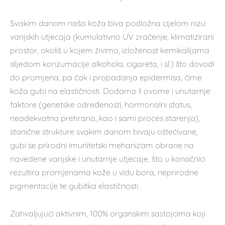
Svakim danom naša koža biva podložna cijelom nizu
vanjskih utjecaja (kumulativno UV zračenje, klimatizirani
prostor, okoliš u kojem živimo, izloženost kemikalijama
slijedom konzumacije alkohola, cigareta, i sl.) što dovodi
do promjena, pa čak i propadanja epidermisa, čime
koža gubi na elastičnosti. Dodamo li ovome i unutarnje
faktore (genetske određenosti, hormonalni status,
neadekvatna prehrana, kao i sami proces starenja),
stanične strukture svakim danom bivaju oštećivane,
gubi se prirodni imunitetski mehanizam obrane na
navedene vanjske i unutarnje utjecaje, što u konačnici
rezultira promjenama kože u vidu bora, neprirodne
pigmentacije te gubitka elastičnosti.
Zahvaljujući aktivnim, 100% organskim sastojcima koji