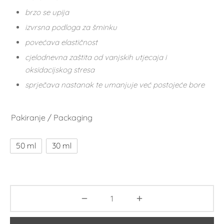
brzo se upija
izvrsna podloga za šminku
povećava elastičnost
cjelodnevna zaštita od vanjskih utjecaja i
oksidacijskog stresa
sprječava nastanak te umanjuje već postojeće bore
Pakiranje / Packaging
50 ml
30 ml