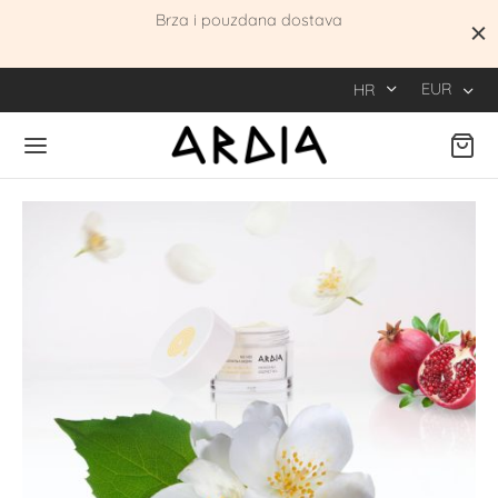
be
Brza i pouzdana dostava
EUR
HR