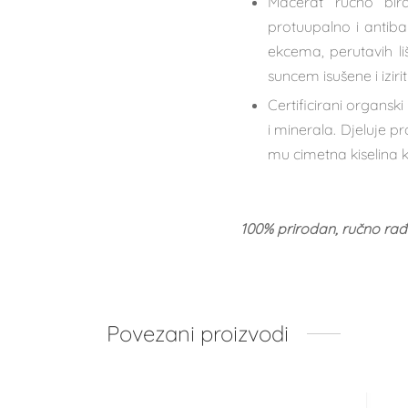
Macerat ručno bir
protuupalno i antiba
ekcema, perutavih liš
suncem isušene i iziri
Certificirani organski
i minerala. Djeluje p
mu cimetna kiselina k
100% prirodan, ručno rađe
Povezani proizvodi