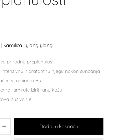
 | kamilica | ylang ylang
va prirodnu preplanulost
 intenzivnu hidratantnu njegu nakon sunčanja
aćen vitaminom B3
rira i smiruje iziritiranu kožu
čava isušivanje
Dodaj u košaricu