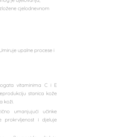
lnog je djelovanja,
e izložene cjelodnevnom
 Umiruje upalne procese i
Bogata vitaminima C i E
eprodukciju stanica kože
a koži.
stično umanjujući učinke
prokrvljenost i djeluje