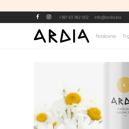
+387 63 382 002
info@ardia.ba
Naslovna
Tr