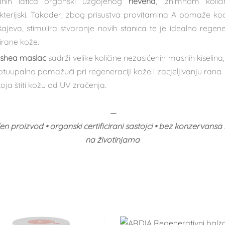
anih latica organski uzgojenog
nevena
, iznimnom količi
kterijski. Također, zbog prisustva provitamina A pomaže kod 
ajeva, stimulira stvaranje novih stanica te je idealno regene
tirane kože.
shea maslac
sadrži velike količine nezasićenih masnih kiselina,
rotuupalno pomažući pri regeneraciji kože i zacjeljivanju rana.
oja štiti kožu od UV zračenja.
—
n proizvod • organski certificirani sastojci • bez konzervansa i
na životinjama