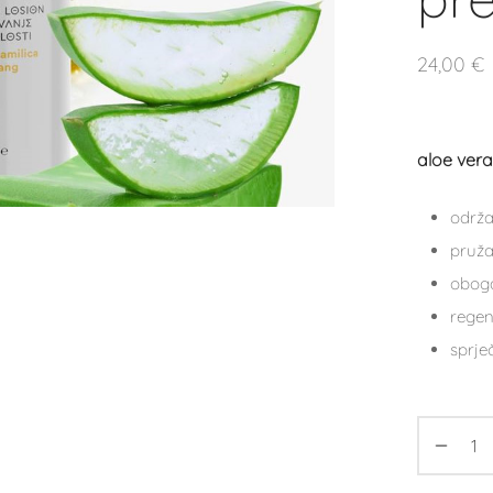
24,00
€
aloe vera
održa
pruža
obog
regene
sprje