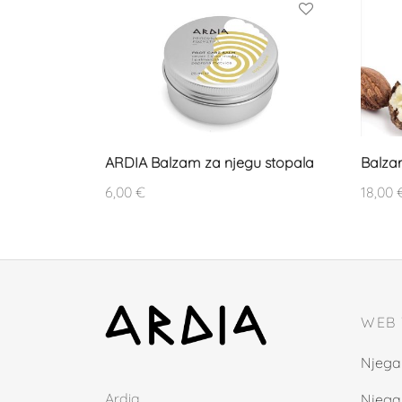
ARDIA Balzam za njegu stopala
Balza
6,00
€
18,00
WEB
Njega 
Ardia
Njega 