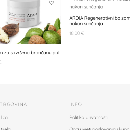
ARDIA Regenerativni balza
nakon sunčanja
18,00
€
m za savršeno brončanu put
€
 TRGOVINA
INFO
lica
Politika privatnosti
tijela
Opći uvjeti poslovanja i kupn