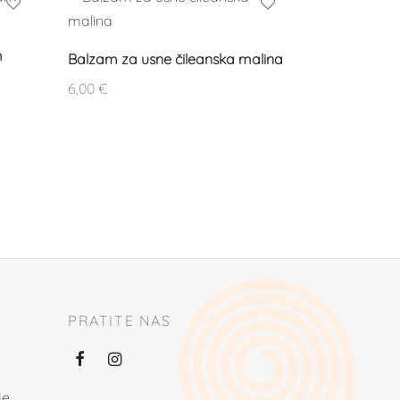
m
Balzam za usne čileanska malina
6,00
€
PRATITE NAS
je