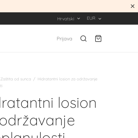
EUR
Hrvatski
Prijava
Zaštita od sunca
/
Hidratantni losion za održavanje
ti
ratantni losion
 održavanje
planulosti