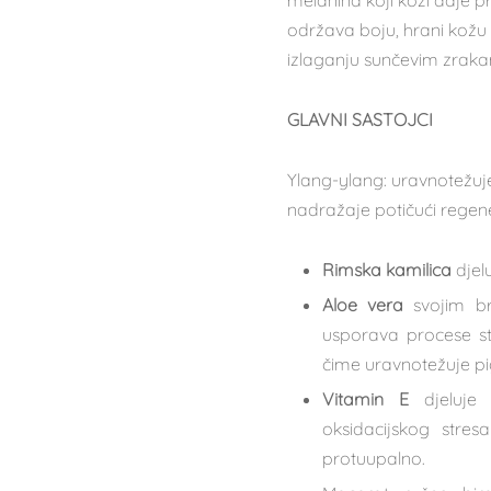
melanina koji koži daje p
održava boju, hrani kožu i
izlaganju sunčevim zrak
GLAVNI SASTOJCI
Ylang-ylang: uravnotežuje
nadražaje potičući regene
Rimska kamilica
djelu
Aloe vera
svojim br
usporava procese st
čime uravnotežuje pig
Vitamin E
djeluje a
oksidacijskog stre
protuupalno.