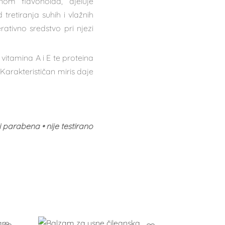
nom flavonoida, djeluje
tretiranja suhih i vlažnih
rativno sredstvo pri njezi
 vitamina A i E te proteina
 Karakterističan miris daje
 parabena • nije testirano