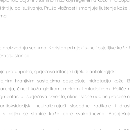
replanulu boju te vitaminom B3 koji regenerira kožu. Protuupa
 štiti ju od isušivanja. Pruža vlažnost i smanjuje ljuštenje kož
ama.
 proizvodnju sebuma. Koristan pri njezi suhe i osjetljive kože.
raciju stanica.
je protuupalno, sprječava iritacije i djeluje antialergijski.
ojnim hranjivim sastojcima pospješuje hidrataciju kože. 
arenja, čineći kožu glatkom, mekom i mladolikom. Potiče r
mentaciju i sprječava crvenilo, akne i slične upalne procese n
ntioksidacijski neutralizirajući slobodne radikale i dra
sa s kojim se stanice kože bore svakodnevno. Pospješuje 