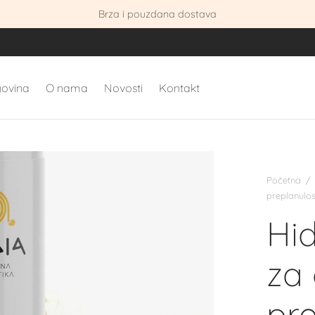
Brza i pouzdana dostava
govina
O nama
Novosti
Kontakt
Početna
/
preplanulos
Hid
za
pre