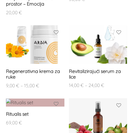
prostor – Emocija
20,00
€
Revitalizirajući serum za
Regenerativna krema za
lice
ruke
Raspon
Raspon
14,00
€
–
24,00
€
9,00
€
–
15,00
€
cijena:
cijena:
od
od
14,00 €
9,00 €
Ritualis set
do
do
24,00 €
15,00 €
69,00
€