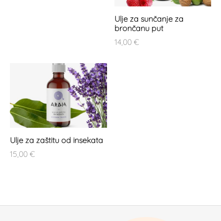
Ulje za sunčanje za
brončanu put
14,00
€
Ulje za zaštitu od insekata
15,00
€