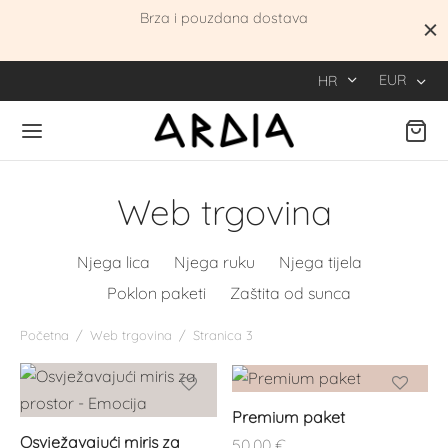
be
Brza i pouzdana dostava
EUR
HR
Web trgovina
Njega lica
Njega ruku
Njega tijela
Poklon paketi
Zaštita od sunca
Početna
/
Web trgovina
/
Stranica 3
Premium paket
Osvježavajući miris za
50,00
€