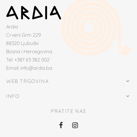
Ardia
Crveni Grm 229
88320 Ljubuški
Bosna i Hercegovina
Tel: +387 63 382 002
Email: info@ardia.ba
WEB TRGOVINA
INFO
PRATITE NAS